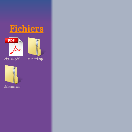
Fichiers
ef9345.pdf
Minitel.zip
Schema.zip