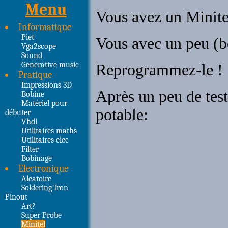
Menu
Informatique
Piet
Vga2scope
Sound
Generative music
Pratique
Impressions 3D
Bobine
Matériel pour
débuter
Vhdl
Utilitaires maths
Utilitaires elec
Filter
Bobinage
Electronique
Aleatoire
Soldering Iron
Pinout
Art?
Super Probe
Minitel