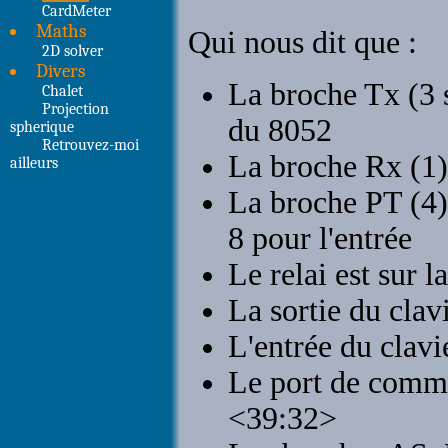
CardMeter
Maths
2D solver
Divers
Chalet
Projection
spherique
Retrouvez-moi
ailleurs