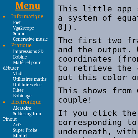
Menu
Informatique
Piet
Vga2scope
Sound
Generative music
Pratique
Impressions 3D
Bobine
Matériel pour
débuter
Vhdl
Utilitaires maths
Utilitaires elec
Filter
Bobinage
Electronique
Aleatoire
Soldering Iron
Pinout
Art?
Super Probe
Minitel