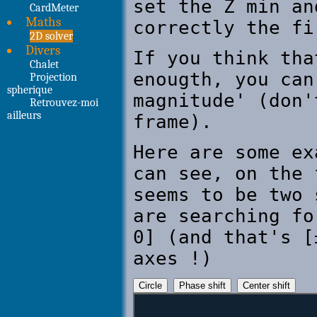
CardMeter
Maths
2D solver
Divers
Chalet
Projection
spherique
Retrouvez-moi
ailleurs