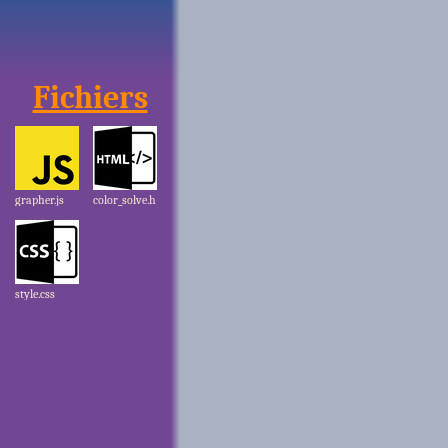
Fichiers
grapher.js
color_solve.h
tml
style.css