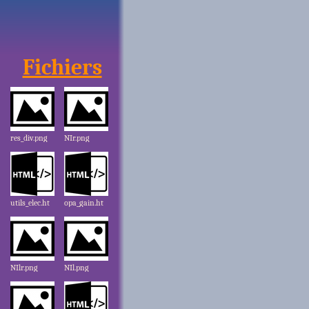
Fichiers
res_div.png
NIr.png
utils_elec.ht
opa_gain.ht
ml
ml
NIlr.png
NIl.png