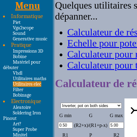
Menu
Informatique
Piet
Vga2scope
Sound
Generative music
Pratique
Impressions 3D
Bobine
Matériel pour
débuter
Vhdl
Utilitaires maths
Utilitaires elec
Filter
Bobinage
Electronique
Aleatoire
Soldering Iron
Pinout
Art?
Super Probe
Minitel