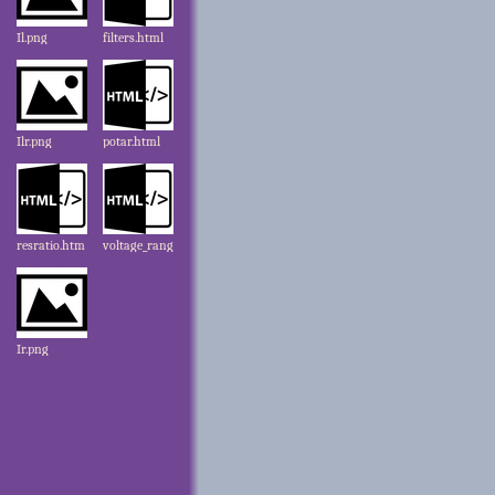
Il.png
filters.html
Ilr.png
potar.html
resratio.htm
voltage_rang
l
e.html
Ir.png