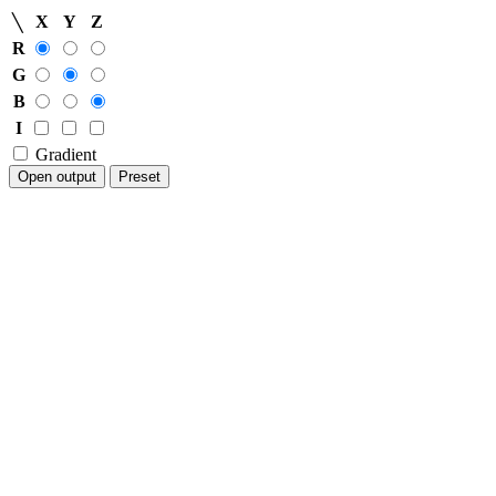
X
Y
Z
╲
R
G
B
I
Gradient